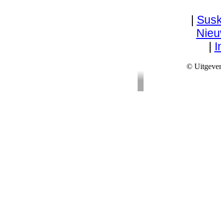
|
Susk
Nie
|
I
© Uitgever