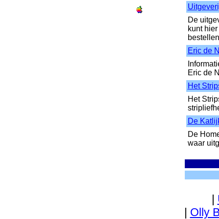
Uitgeveri
De uitge
kunt hie
bestellen
Eric de 
Informat
Eric de 
Het Stri
Het Strip
striplief
De Katli
De Homep
waar uitg
|
|
Olly 