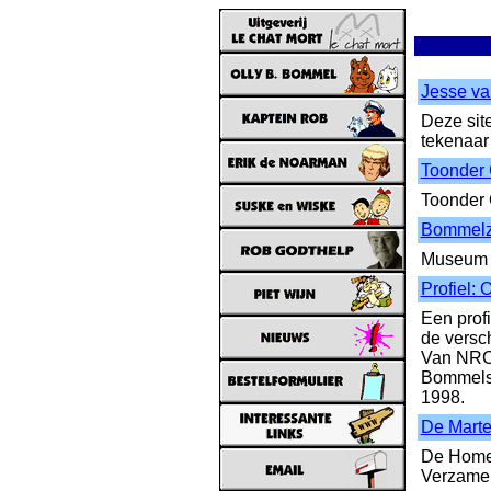
Jesse va
Deze sit
tekenaar
Toonder
Toonder
Bommelz
Museum 
Profiel:
Een prof
de versc
Van NRC 
Bommelst
1998.
De Marte
De Home
Verzamel